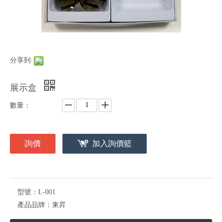
分享到:
展示盒
數量：
詢價
加入詢價籃
型號：
L-001
產品品牌：
東昇