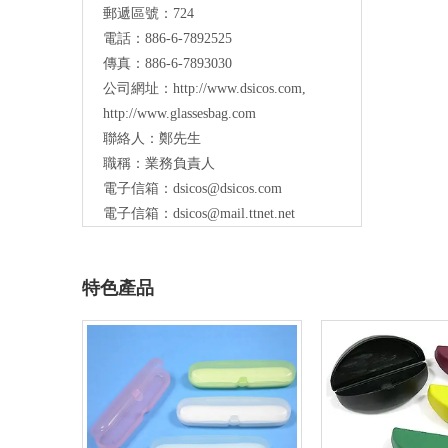
郵遞區號：724
電話：886-6-7892525
傳真：886-6-7893030
公司網址：
http://www.dsicos.com
,
http://www.glassesbag.com
聯絡人：鄭先生
職稱：業務負責人
電子信箱：
dsicos@dsicos.com
電子信箱：
dsicos@mail.ttnet.net
特色產品