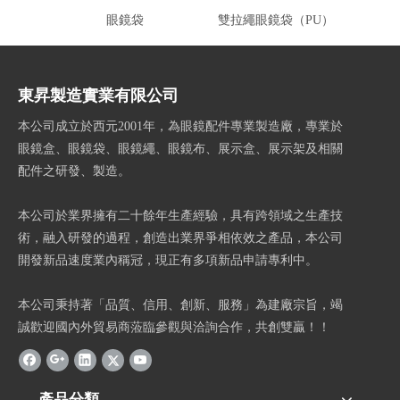
眼鏡袋
雙拉繩眼鏡袋（PU）
哈
東昇製造實業有限公司
本公司成立於西元2001年，為眼鏡配件專業製造廠，專業於
眼鏡盒、眼鏡袋、眼鏡繩、眼鏡布、展示盒、展示架及相關
配件之研發、製造。
本公司於業界擁有二十餘年生產經驗，具有跨領域之生產技
術，融入研發的過程，創造出業界爭相依效之產品，本公司
開發新品速度業內稱冠，現正有多項新品申請專利中。
本公司秉持著「品質、信用、創新、服務」為建廠宗旨，竭
誠歡迎國內外貿易商蒞臨參觀與洽詢合作，共創雙贏！！
產品分類