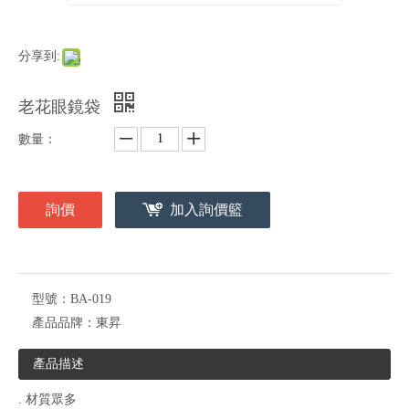
分享到:
老花眼鏡袋
數量：
詢價
加入詢價籃
型號：
BA-019
產品品牌：
東昇
產品描述
. 材質眾多