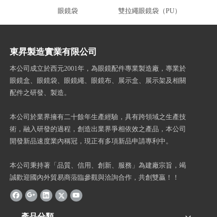
眼鏡袋
雙拉繩眼鏡袋（PU）
哈
東昇製造實業有限公司
本公司成立於西元2001年，為眼鏡配件專業製造廠，專業於
眼鏡盒、眼鏡袋、眼鏡繩、眼鏡布、展示盒、展示架及相關
配件之研發、製造。
本公司於業界擁有二十餘年生產經驗，具有跨領域之生產技
術，融入研發的過程，創造出業界爭相依效之產品，本公司
開發新品速度業內稱冠，現正有多項新品申請專利中。
本公司秉持著「品質、信用、創新、服務」為建廠宗旨，竭
誠歡迎國內外貿易商蒞臨參觀與洽詢合作，共創雙贏！！
產品分類