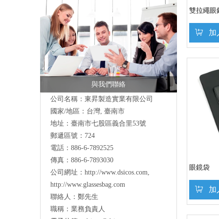
雙拉繩眼
加
與我們聯絡
公司名稱：東昇製造實業有限公司
國家/地區：台灣, 臺南市
地址：
臺南市七股區義合里53號
郵遞區號：724
電話：886-6-7892525
傳真：886-6-7893030
眼鏡袋
公司網址：
http://www.dsicos.com
,
http://www.glassesbag.com
加
聯絡人：鄭先生
職稱：業務負責人