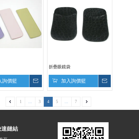
折疊眼鏡袋
入詢價籃
詢價
加入詢價籃
詢價
1
...
3
4
5
...
7
快速鏈結