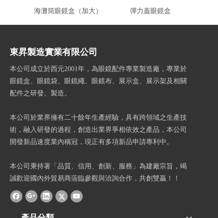
海灘筒眼鏡盒（加大）
彈力蓋眼鏡盒
換
東昇製造實業有限公司
本公司成立於西元2001年，為眼鏡配件專業製造廠，專業於
眼鏡盒、眼鏡袋、眼鏡繩、眼鏡布、展示盒、展示架及相關
配件之研發、製造。
本公司於業界擁有二十餘年生產經驗，具有跨領域之生產技
術，融入研發的過程，創造出業界爭相依效之產品，本公司
開發新品速度業內稱冠，現正有多項新品申請專利中。
本公司秉持著「品質、信用、創新、服務」為建廠宗旨，竭
誠歡迎國內外貿易商蒞臨參觀與洽詢合作，共創雙贏！！
產品分類