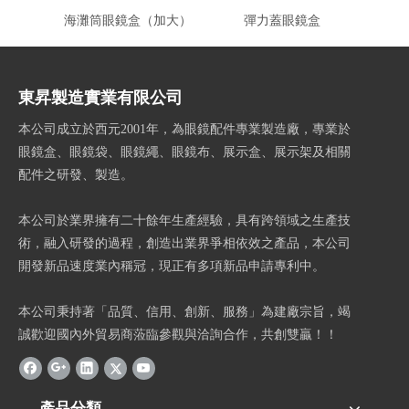
海灘筒眼鏡盒（加大）
彈力蓋眼鏡盒
換
東昇製造實業有限公司
本公司成立於西元2001年，為眼鏡配件專業製造廠，專業於
眼鏡盒、眼鏡袋、眼鏡繩、眼鏡布、展示盒、展示架及相關
配件之研發、製造。
本公司於業界擁有二十餘年生產經驗，具有跨領域之生產技
術，融入研發的過程，創造出業界爭相依效之產品，本公司
開發新品速度業內稱冠，現正有多項新品申請專利中。
本公司秉持著「品質、信用、創新、服務」為建廠宗旨，竭
誠歡迎國內外貿易商蒞臨參觀與洽詢合作，共創雙贏！！
產品分類